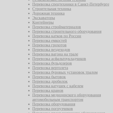
Перевозка спецтехники в Санкт-Петербурге
Строительная техника
Дорожная техника
Экскаваторы
Контейнеры
Перевозка стройматериалов
Перевозка строительного оборудования
Перевозка катков по России
Перевозка емкостей
Перевозка грохотов
Перевозка вездеходов
Перевозка вагона на трале
Перевозка асфальтоукладчиков
Перевозка бульдозеров
Перевозка вертолета
Перевозка буровых установок тралом
Перевозка бытовок
Перевозка дробилок
Перевозка катушек с кабелем
Перевозка кранов
Перевозка медицинского оборудования
автомобильным транспортом
Перевозка оборудования
Перевозка погрузчиков