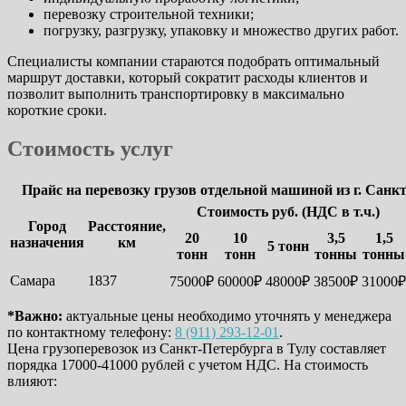
перевозку строительной техники;
погрузку, разгрузку, упаковку и множество других работ.
Специалисты компании стараются подобрать оптимальный
маршрут доставки, который сократит расходы клиентов и
позволит выполнить транспортировку в максимально
короткие сроки.
Стоимость услуг
Прайс на перевозку грузов отдельной машиной из г. Санк
Стоимость руб. (НДС в т.ч.)
Город
Расстояние,
20
10
3,5
1,5
назначения
км
5 тонн
тонн
тонн
тонны
тонны
Самара
1837
75000₽
60000₽
48000₽
38500₽
31000₽
*Важно:
актуальные цены необходимо уточнять у менеджера
по контактному телефону:
8 (911) 293-12-01
.
Цена грузоперевозок из Санкт-Петербурга в Тулу составляет
порядка 17000-41000 рублей с учетом НДС. На стоимость
влияют: