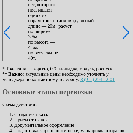
вес, которого
превышают
одних из
параметров:по
индивидуальный
длине — 20м.
расчет
по ширине —
3,5м.
по высоте —
4,5м.
по весу свыше
40т.
*
Трал типа — корыто, 0,9 площадка, модуль, роспуск.
** Важно:
актуальные цены необходимо уточнять у
менеджера по контактному телефону:
8 (911) 293-12-01
.
Основные этапы перевозки
Схема действий:
Создание заказа.
Прием отправок.
Документальное оформление.
Подготовка к транспортировке, маркировка отправок