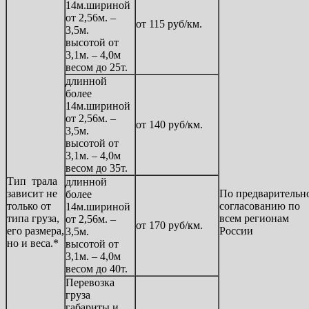
14м.шириной
от 2,56м. –
от 115 руб/км.
3,5м.
высотой от
3,1м. – 4,0м
весом до 25т.
длинной
более
14м.шириной
от 2,56м. –
от 140 руб/км.
3,5м.
высотой от
3,1м. – 4,0м
весом до 35т.
Тип трала
длинной
зависит не
По предварительн
более
только от
согласованию по
14м.шириной
типа груза,
всем регионам
от 2,56м. –
от 170 руб/км.
его размера,
России
3,5м.
но и веса.*
высотой от
3,1м. – 4,0м
весом до 40т.
Перевозка
груза
габариты и