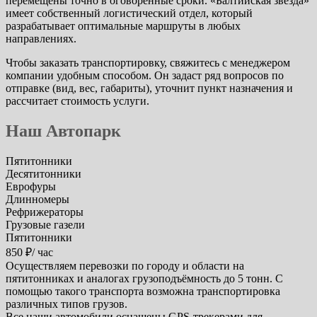
перемещены точно в оговоренные сроки. «Балтийская звезда»
имеет собственный логистический отдел, который
разрабатывает оптимальные маршруты в любых
направлениях.
Чтобы заказать транспортировку, свяжитесь с менеджером
компании удобным способом. Он задаст ряд вопросов по
отправке (вид, вес, габариты), уточнит пункт назначения и
рассчитает стоимость услуги.
Наш Автопарк
Пятитонники
Десятитонники
Еврофуры
Длинномеры
Рефрижераторы
Грузовые газели
Пятитонники
850 ₽/ час
Осуществляем перевозки по городу и области на
пятитонниках и аналогах грузоподъёмность до 5 тонн. С
помощью такого транспорта возможна транспортировка
различных типов грузов.
Все наши автомобили оснащены GPS-трекерами для