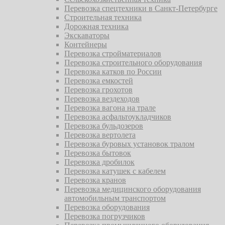
Перевозка спецтехники в Санкт-Петербурге
Строительная техника
Дорожная техника
Экскаваторы
Контейнеры
Перевозка стройматериалов
Перевозка строительного оборудования
Перевозка катков по России
Перевозка емкостей
Перевозка грохотов
Перевозка вездеходов
Перевозка вагона на трале
Перевозка асфальтоукладчиков
Перевозка бульдозеров
Перевозка вертолета
Перевозка буровых установок тралом
Перевозка бытовок
Перевозка дробилок
Перевозка катушек с кабелем
Перевозка кранов
Перевозка медицинского оборудования
автомобильным транспортом
Перевозка оборудования
Перевозка погрузчиков